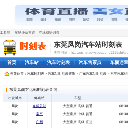
工具箱：
车辆违章查询
在线成语词典
东莞凤岗汽车站时刻表
查询网址：http://qiche.sdwscgs.com/1215shikeb
首页
汽车站
汽车时刻表
汽车售票点
车辆违
当前位置：
汽车时刻表
>
汽车站时刻表查询
>
广东汽车站时刻表
>
东莞汽车站
东莞凤岗客运站时刻表查询
出发城市
终点站
车型
凤岗
东莞总站
大型座席-高级-普通
06:
凤岗
常平
大型座席-中级-普通
06:
凤岗
广州
大型座席-高级-直达
06: