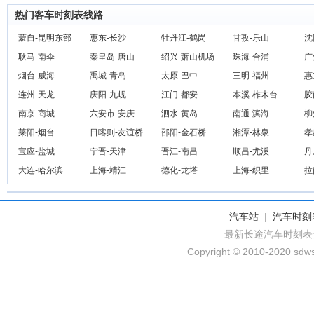
热门客车时刻表线路
蒙自-昆明东部
惠东-长沙
牡丹江-鹤岗
甘孜-乐山
沈
耿马-南伞
秦皇岛-唐山
绍兴-萧山机场
珠海-合浦
广
烟台-威海
禹城-青岛
太原-巴中
三明-福州
惠
连州-天龙
庆阳-九岘
江门-都安
本溪-柞木台
胶
南京-商城
六安市-安庆
泗水-黄岛
南通-滨海
柳
莱阳-烟台
日喀则-友谊桥
邵阳-金石桥
湘潭-林泉
孝
宝应-盐城
宁晋-天津
晋江-南昌
顺昌-尤溪
丹
大连-哈尔滨
上海-靖江
德化-龙塔
上海-织里
拉
汽车站
|
汽车时刻
最新长途汽车时刻表
Copyright © 2010-2020 sdws