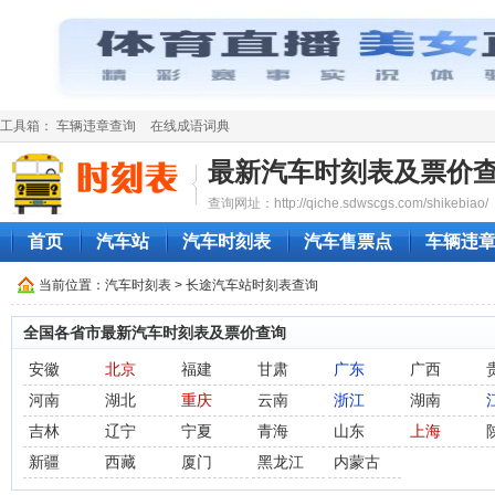
工具箱：
车辆违章查询
在线成语词典
最新汽车时刻表及票价
查询网址：http://qiche.sdwscgs.com/shikebiao/
首页
汽车站
汽车时刻表
汽车售票点
车辆违
当前位置：
汽车时刻表
> 长途汽车站时刻表查询
全国各省市最新汽车时刻表及票价查询
安徽
北京
福建
甘肃
广东
广西
河南
湖北
重庆
云南
浙江
湖南
吉林
辽宁
宁夏
青海
山东
上海
新疆
西藏
厦门
黑龙江
内蒙古