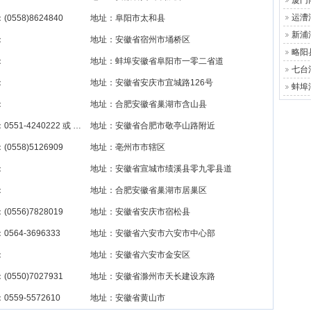
厦门
运漕
(0558)8624840
地址：阜阳市太和县
新浦
：
地址：安徽省宿州市埇桥区
略阳
：
地址：蚌埠安徽省阜阳市一零二省道
七台
：
地址：安徽省安庆市宜城路126号
蚌埠
：
地址：合肥安徽省巢湖市含山县
电话：0551-4240222 或 0551-4297618
地址：安徽省合肥市敬亭山路附近
(0558)5126909
地址：亳州市市辖区
：
地址：安徽省宣城市绩溪县零九零县道
：
地址：合肥安徽省巢湖市居巢区
(0556)7828019
地址：安徽省安庆市宿松县
0564-3696333
地址：安徽省六安市六安市中心部
：
地址：安徽省六安市金安区
(0550)7027931
地址：安徽省滁州市天长建设东路
0559-5572610
地址：安徽省黄山市