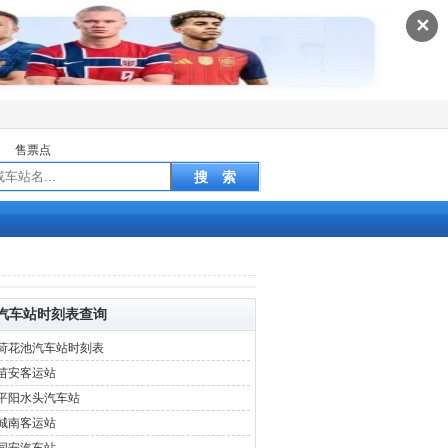
✕
售票点
汽车站时刻表
查询
荷花池汽车站时刻表
苗安客运站
平阳水头汽车站
城南客运站