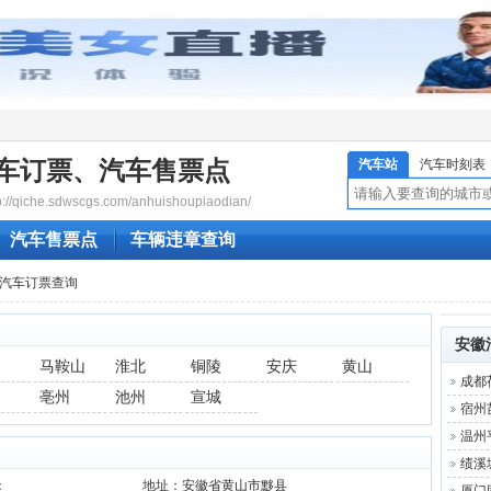
车订票、汽车售票点
汽车站
汽车时刻表
qiche.sdwscgs.com/anhuishoupiaodian/
汽车售票点
车辆违章查询
徽汽车订票查询
安徽
马鞍山
淮北
铜陵
安庆
黄山
成都
亳州
池州
宣城
宿州
温州
绩溪
：
地址：安徽省黄山市黟县