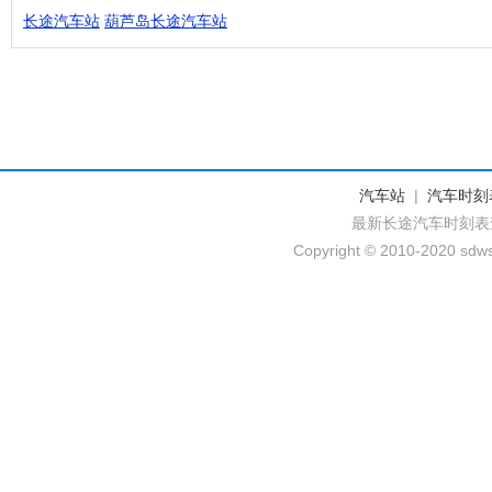
长途汽车站
葫芦岛长途汽车站
汽车站
|
汽车时刻
最新长途汽车时刻表
Copyright © 2010-2020 sdws