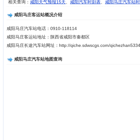
相关查询：
咸阳天气预报15天
、
咸阳汽车时刻表
、
咸阳马庄汽车站时
咸阳马庄客运站概况介绍
咸阳马庄汽车站电话：0910-118114
咸阳马庄客运站地址：陕西省咸阳市秦都区
咸阳马庄长途汽车站网址：http://qiche.sdwscgs.com/qichezhan5334
咸阳马庄汽车站地图查询