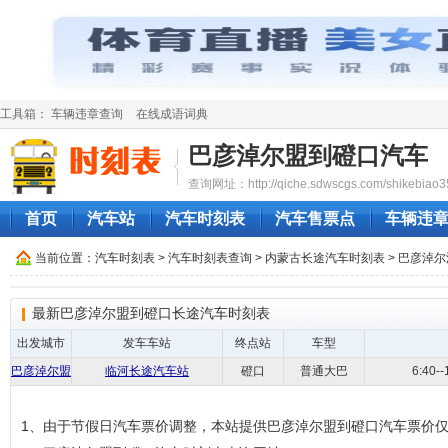
工具箱：
车辆违章查询
在线成语词典
巴彦淖尔盟到磴口汽车
查询网址：http://qiche.sdwscgs.com/shikebiao3
首页
汽车站
汽车时刻表
汽车售票点
车辆违
当前位置：
汽车时刻表
>
汽车时刻表查询
>
内蒙古长途汽车时刻表
>
巴彦淖尔
最新巴彦淖尔盟到磴口长途汽车时刻表
出发城市
发车车站
终点站
车型
巴彦淖尔盟
临河长途汽车站
磴口
普通大巴
6:40
1、由于节假日汽车票价调整，本站提供巴彦淖尔盟到磴口汽车票价