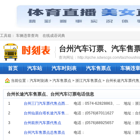
工具箱：
车辆违章查询
在线成语词典
台州汽车订票、汽车售
查询网址：http://qiche.sdwscgs.com/taizhoushis
首页
汽车站
汽车时刻表
汽车售票点
车辆违
当前位置：
汽车时刻表
>
汽车售票点
>
浙江汽车售票点
> 台州长途汽车票代
台州长途汽车售票点、台州汽车订票电话信息
1
台州三门汽车票代售点西代售点
电话：0574-62828863、0574-8
地址：浙
2
台州仙居白塔长途汽车售票点
电话：(0576)87011627
地址：台
3
台州前所汽车票代售点
电话：(0576)88925657
地址：浙
4
台州汽车售票点总售票点
电话：
地址：浙