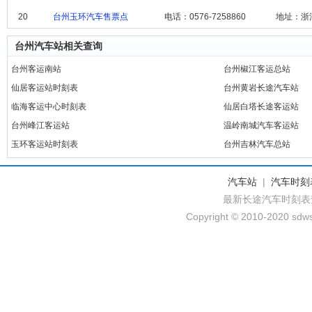
20
台州玉环汽车售票点
电话：0576-7258860
地址：浙
台州汽车站相关查询
台州客运南站
台州椒江客运总站
仙居客运站时刻表
台州黄岩长途汽车站
临海客运中心时刻表
仙居白塔长途客运站
台州峰江客运站
温岭南城汽车客运站
玉环客运站时刻表
台州吉林汽车总站
汽车站
|
汽车时刻
最新长途汽车时刻表
Copyright © 2010-2020 sdws