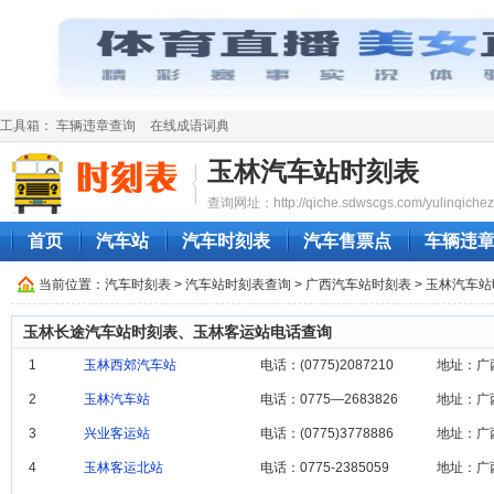
工具箱：
车辆违章查询
在线成语词典
玉林汽车站时刻表
查询网址：http://qiche.sdwscgs.com/yulinqichez
首页
汽车站
汽车时刻表
汽车售票点
车辆违
当前位置：
汽车时刻表
>
汽车站时刻表查询
>
广西汽车站时刻表
> 玉林汽车
玉林长途汽车站时刻表、玉林客运站电话查询
1
玉林西郊汽车站
电话：(0775)2087210
地址：广
2
玉林汽车站
电话：0775—2683826
地址：广
3
兴业客运站
电话：(0775)3778886
地址：广
4
玉林客运北站
电话：0775-2385059
地址：广