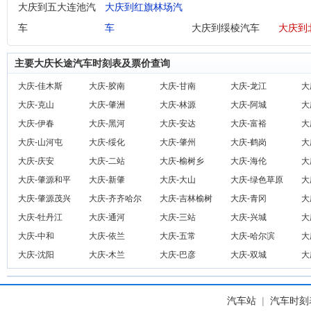
大庆到五大连池汽
大庆到红旗林场汽
车
车
大庆到绥棱汽车
大庆到
主要大庆长途汽车时刻表及票价查询
大庆-佳木斯
大庆-胶南
大庆-甘南
大庆-龙江
大
大庆-克山
大庆-肇洲
大庆-林源
大庆-阿城
大
大庆-伊春
大庆-黑河
大庆-安达
大庆-富裕
大
大庆-山河屯
大庆-绥化
大庆-肇州
大庆-鹤岗
大
大庆-庆安
大庆-二站
大庆-榆树乡
大庆-海伦
大
大庆-肇源和平
大庆-新肇
大庆-大山
大庆-绿色草原
大
大庆-肇源茂兴
大庆-齐齐哈尔
大庆-吉林榆树
大庆-青冈
大
大庆-牡丹江
大庆-通河
大庆-三站
大庆-兴城
大
大庆-中和
大庆-依兰
大庆-五常
大庆-哈尔滨
大
大庆-沈阳
大庆-木兰
大庆-巴彦
大庆-双城
大
汽车站
|
汽车时刻